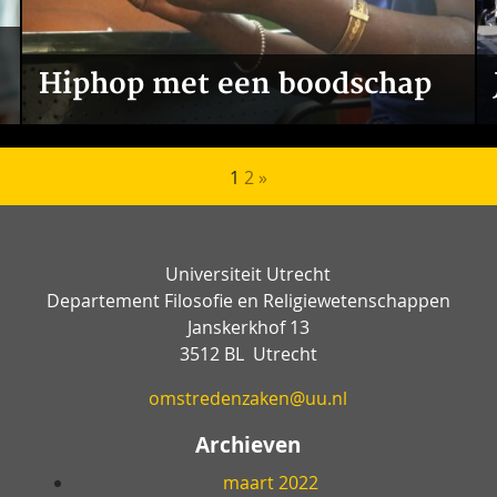
Hiphop met een boodschap
Berichten paginering
1
2
»
Universiteit Utrecht
Departement Filosofie en Religiewetenschappen
Janskerkhof 13
3512 BL Utrecht
omstredenzaken@uu.nl
Archieven
maart 2022