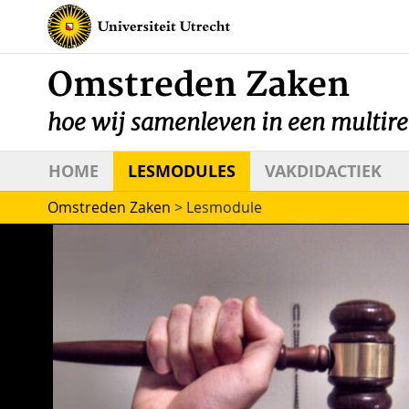
Omstreden Zaken
hoe wij samenleven in een multire
HOME
LESMODULES
VAKDIDACTIEK
Omstreden Zaken
>
Lesmodule