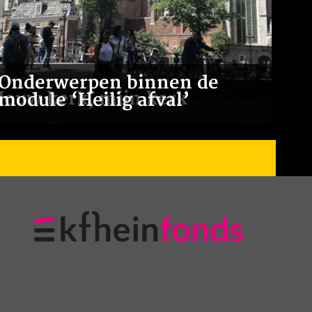
Onderwerpen binnen de
Jouw kerk, mijn kerk
module ‘Heilig afval’