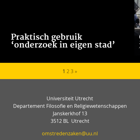
Praktisch gebruik
‘onderzoek in eigen stad’
Berichten paginering
1
2
3
»
Universiteit Utrecht
Departement Filosofie en Religiewetenschappen
Janskerkhof 13
3512 BL Utrecht
omstredenzaken@uu.nl