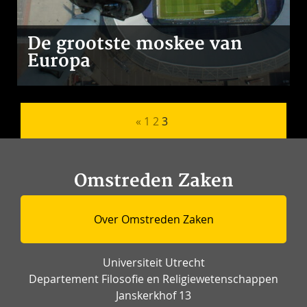
De grootste moskee van
Europa
Berichten paginering
«
1
2
3
Omstreden Zaken
Over Omstreden Zaken
Universiteit Utrecht
Departement Filosofie en Religiewetenschappen
Janskerkhof 13