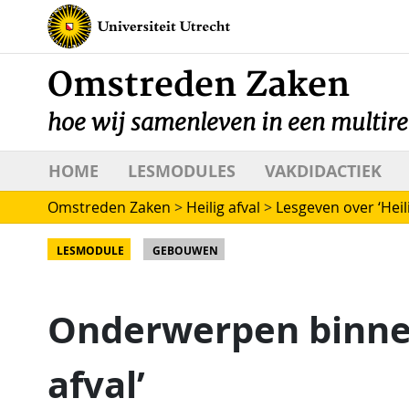
Omstreden Zaken
hoe wij samenleven in een multire
HOME
LESMODULES
VAKDIDACTIEK
Omstreden Zaken
>
Heilig afval
>
Lesgeven over ‘Heili
LESMODULE
GEBOUWEN
Onderwerpen binnen
afval’