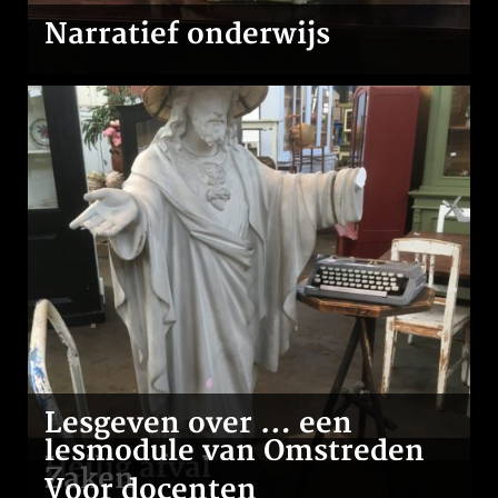
Narratief onderwijs
Lesgeven over … een
lesmodule van Omstreden
Heilig afval
Zaken
Voor docenten